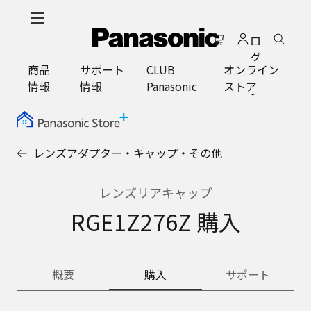
メ
イ
ロ
ン
グ
コ
商品
サポート
CLUB
オンライン
イ
ン
情報
情報
Panasonic
ストア
ン
テ
ン
ツ
に
レンズアダプター・キャップ・その他
ス
キ
ッ
レンズリアキャップ
プ
RGE1Z276Z 購入
概要
購入
サポート