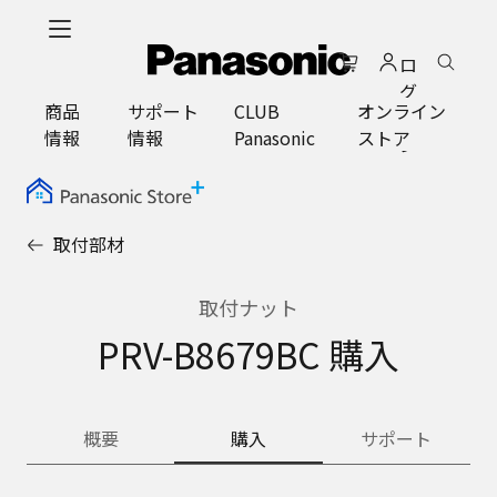
メ
イ
ロ
ン
グ
コ
商品
サポート
CLUB
オンライン
イ
ン
情報
情報
Panasonic
ストア
ン
テ
ン
ツ
に
取付部材
ス
キ
ッ
取付ナット
プ
PRV-B8679BC 購入
概要
購入
サポート