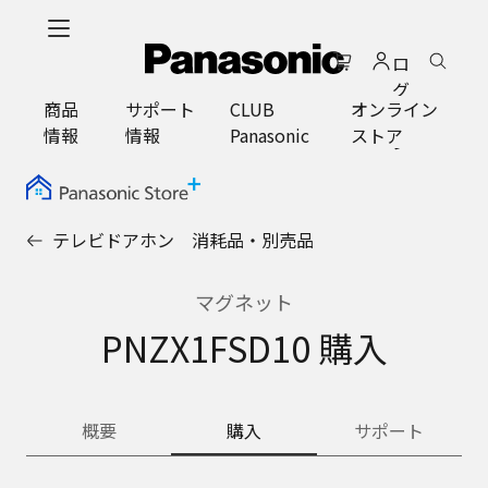
メ
イ
ロ
ン
グ
コ
商品
サポート
CLUB
オンライン
イ
ン
情報
情報
Panasonic
ストア
ン
テ
ン
ツ
に
テレビドアホン 消耗品・別売品
ス
キ
ッ
マグネット
プ
PNZX1FSD10 購入
概要
購入
サポート