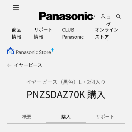
メ
イ
ロ
ン
グ
コ
商品
サポート
CLUB
オンライン
イ
ン
情報
情報
Panasonic
ストア
ン
テ
ン
ツ
に
イヤーピース
ス
キ
ッ
イヤーピース（黒色）L・2個入り
プ
PNZSDAZ70K 購入
概要
購入
サポート