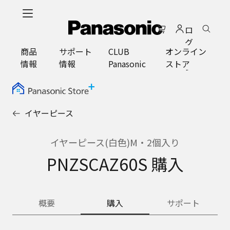
メ
イ
ロ
ン
グ
コ
商品
サポート
CLUB
オンライン
イ
ン
情報
情報
Panasonic
ストア
ン
テ
ン
ツ
に
イヤーピース
ス
キ
ッ
イヤーピース(白色)M・2個入り
プ
PNZSCAZ60S 購入
概要
購入
サポート