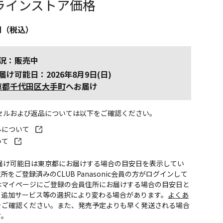
ラインストア価格
円（税込）
況：販売中
届け可能日：2026年8月9日(日)
京都千代田区大手町
へお届け
ンセルおよび返品については以下をご確認ください。
ルについて
いて
お届け可能日は東京都にお届けする場合の目安日を表示してい
所をご登録済みのCLUB Panasonic会員の方がログインして
はマイページにご登録の会員住所にお届けする場合の目安日と
。追加サービス等の選択により変わる場合があります。
よくあ
をご確認ください。また、発売予定よりも早く発送される場合
す。