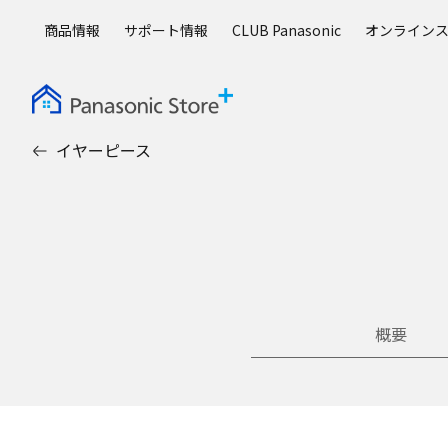
メ
商品情報
サポート情報
CLUB Panasonic
オンライン
イ
ン
コ
ン
テ
イヤーピース
ン
ツ
に
ス
キ
ッ
プ
概要