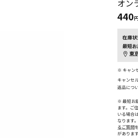
オン
440
在庫状
最短お
東
※ キャ
キャンセ
返品につ
※ 最短
ます。ご住
いる場合
なります
るご質問
がありま