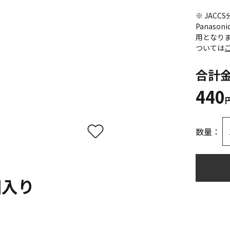
※ JAC
Panas
用となり
ついては
合計
440
数量：
個入り