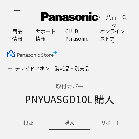
メ
イ
ロ
ン
グ
コ
商品
サポート
CLUB
オンライン
イ
ン
情報
情報
Panasonic
ストア
ン
テ
ン
ツ
に
テレビドアホン 消耗品・別売品
ス
キ
ッ
取付カバー
プ
PNYUASGD10L 購入
概要
購入
サポート