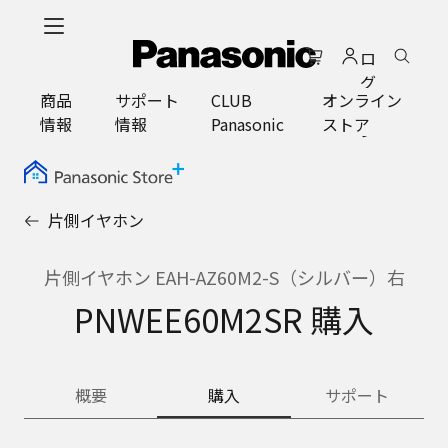
メ
イ
ロ
ン
グ
コ
商品
サポート
CLUB
オンライン
イ
ン
情報
情報
Panasonic
ストア
ン
テ
ン
ツ
に
片側イヤホン
ス
キ
ッ
片側イヤホン EAH-AZ60M2-S（シルバー）右
プ
PNWEE60M2SR 購入
概要
購入
サポート