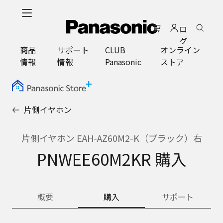
メ
イ
ロ
ン
グ
コ
商品
サポート
CLUB
オンライン
イ
ン
情報
情報
Panasonic
ストア
ン
テ
ン
ツ
に
片側イヤホン
ス
キ
ッ
片側イヤホン EAH-AZ60M2-K（ブラック）右
プ
PNWEE60M2KR 購入
概要
購入
サポート