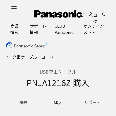
メ
イ
ロ
ン
グ
コ
商品
サポート
CLUB
オンライン
イ
ン
情報
情報
Panasonic
ストア
ン
テ
ン
ツ
に
充電ケーブル・コード
ス
キ
ッ
USB充電ケーブル
プ
PNJA1216Z 購入
概要
購入
サポート