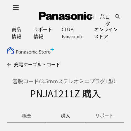
メ
イ
ロ
ン
グ
コ
商品
サポート
CLUB
オンライン
イ
ン
情報
情報
Panasonic
ストア
ン
テ
ン
ツ
に
充電ケーブル・コード
ス
キ
ッ
着脱コード(3.5mmステレオミニプラグL型）
プ
PNJA1211Z 購入
概要
購入
サポート