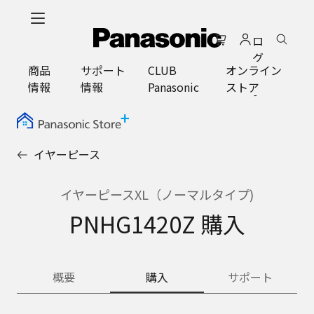
メ
イ
ロ
ン
グ
コ
商品
サポート
CLUB
オンライン
イ
ン
情報
情報
Panasonic
ストア
ン
テ
ン
ツ
に
イヤーピース
ス
キ
ッ
イヤーピースXL（ノーマルタイプ)
プ
PNHG1420Z 購入
概要
購入
サポート