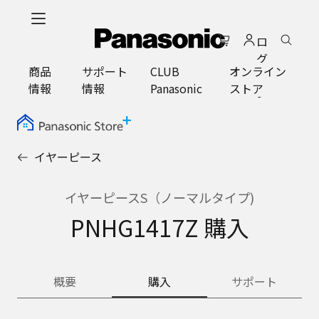
メ
イ
ロ
ン
グ
コ
商品
サポート
CLUB
オンライン
イ
ン
情報
情報
Panasonic
ストア
ン
テ
ン
ツ
に
イヤーピース
ス
キ
ッ
イヤーピースS（ノーマルタイプ)
プ
PNHG1417Z 購入
概要
購入
サポート