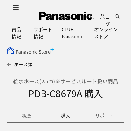
メ
イ
ロ
ン
グ
コ
商品
サポート
CLUB
オンライン
イ
ン
情報
情報
Panasonic
ストア
ン
テ
ン
ツ
に
ホース類
ス
キ
ッ
給水ホース(2.5m)※サービスルート扱い商品
プ
PDB-C8679A 購入
概要
購入
サポート