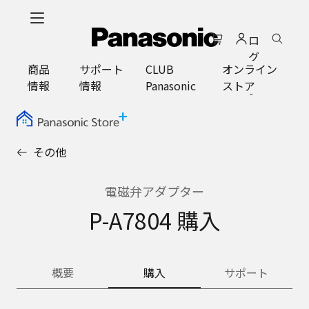
メ
イ
ロ
ン
グ
コ
商品
サポート
CLUB
オンライン
イ
ン
情報
情報
Panasonic
ストア
ン
テ
ン
ツ
に
その他
ス
キ
ッ
電磁弁アダプター
プ
P-A7804 購入
概要
購入
サポート