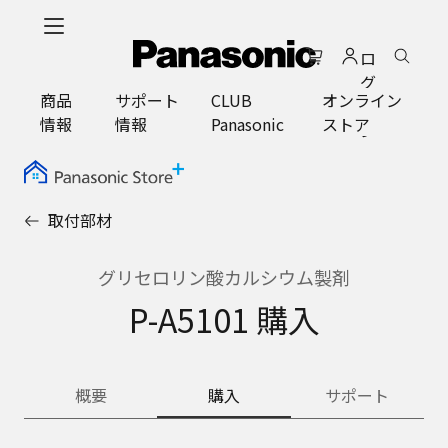
メ
イ
ロ
ン
グ
コ
商品
サポート
CLUB
オンライン
イ
ン
情報
情報
Panasonic
ストア
ン
テ
ン
ツ
に
取付部材
ス
キ
ッ
グリセロリン酸カルシウム製剤
プ
P-A5101 購入
概要
購入
サポート