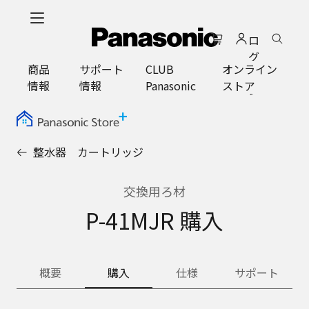
メ
イ
ロ
ン
グ
コ
商品
サポート
CLUB
オンライン
イ
ン
情報
情報
Panasonic
ストア
ン
テ
ン
ツ
に
整水器 カートリッジ
ス
キ
ッ
交換用ろ材
プ
P-41MJR 購入
概要
購入
仕様
サポート