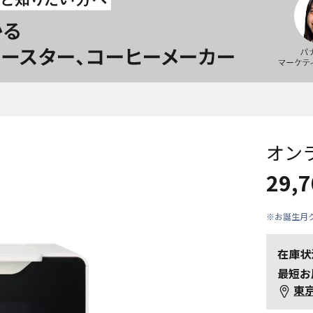
オン
29,
※お誕生月
在庫状
最短お
東