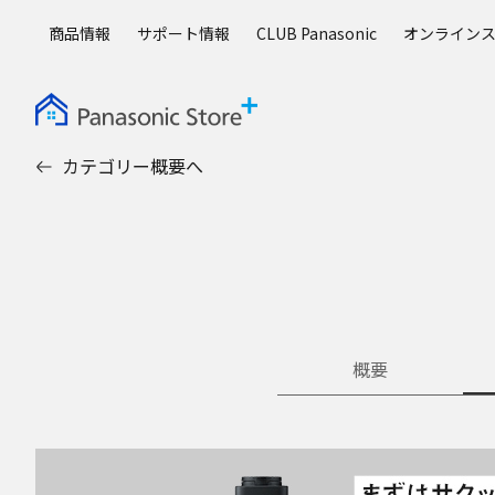
メ
商品情報
サポート情報
CLUB Panasonic
オンライン
イ
ン
コ
ン
テ
カテゴリー概要へ
ン
ツ
に
ス
キ
ッ
プ
概要