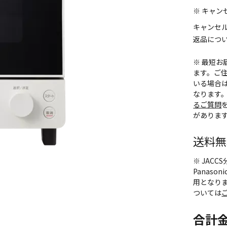
※ キャ
キャンセ
返品につ
※ 最短
ます。ご住
いる場合
なります
るご質問
がありま
送料無
※ JAC
Panas
用となり
ついては
合計