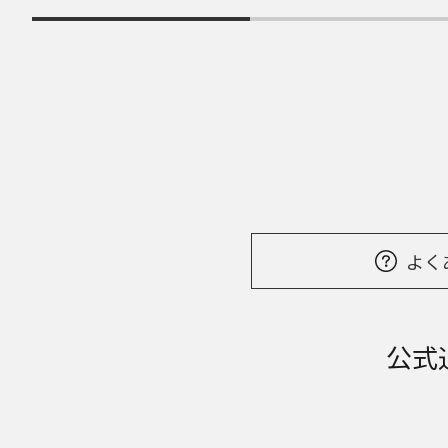
よく
公式