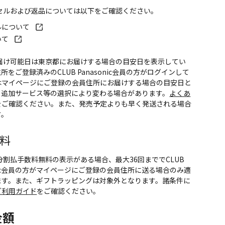
ンセルおよび返品については以下をご確認ください。
ルについて
いて
お届け可能日は東京都にお届けする場合の目安日を表示してい
所をご登録済みのCLUB Panasonic会員の方がログインして
はマイページにご登録の会員住所にお届けする場合の目安日と
。追加サービス等の選択により変わる場合があります。
よくあ
をご確認ください。また、発売予定よりも早く発送される場合
す。
料
CS分割払手数料無料の表示がある場合、最大36回まででCLUB
onic会員の方がマイページにご登録の会員住所に送る場合のみ適
ます。また、ギフトラッピングは対象外となります。諸条件に
ご利用ガイド
をご確認ください。
金額