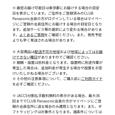
※ 最短お届け可能日は東京都にお届けする場合の目安
日を表示しています。ご住所をご登録済みのCLUB
Panasonic会員の方がログインしている場合はマイペー
ジにご登録の会員住所にお届けする場合の目安日となり
ます。追加サービス等の選択により変わる場合がありま
す。
よくあるご質問
をご確認ください。また、発売予定
よりも早く発送される場合があります。
※ 大型商品は
配送不可の地域
および
地域によってはお届
けできない曜日
がありますのでご確認ください。
※ 開梱・設置は別料金となります。設置時に別途作業が
発生した場合は、追加料金が発生する場合や設置をお受
けいたしかねる場合がございます。
※ その他の注意事項について、ご購入前に
ご利用ガイド
を必ずご確認ください。
※ JACCS分割払手数料無料の表示がある場合、最大36
回まででCLUB Panasonic会員の方がマイページにご登
録の会員住所に送る場合のみ適用となります。また、ギ
フトラッピングは対象外となります。諸条件については