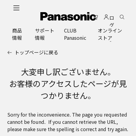
メ
イ
ロ
ン
グ
コ
商品
サポート
CLUB
オンライン
イ
ン
情報
情報
Panasonic
ストア
ン
テ
ン
トップページに戻る
ツ
に
ス
大変申し訳ございません。
キ
お客様のアクセスしたページが見
ッ
プ
つかりません。
Sorry for the inconvenience. The page you requested
cannot be found. If you cannot retrieve the URL,
please make sure the spelling is correct and try again.