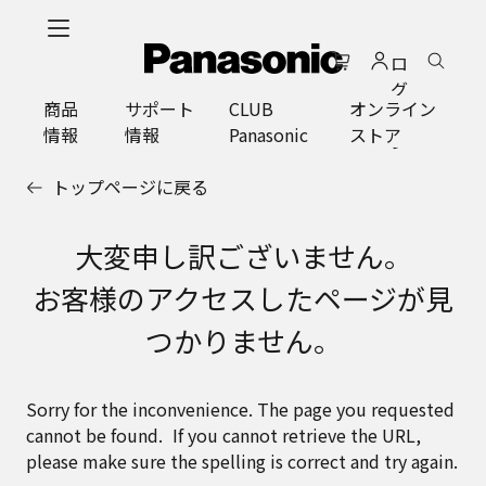
メ
イ
ロ
ン
グ
コ
商品
サポート
CLUB
オンライン
イ
ン
情報
情報
Panasonic
ストア
ン
テ
ン
トップページに戻る
ツ
に
ス
大変申し訳ございません。
キ
お客様のアクセスしたページが見
ッ
プ
つかりません。
Sorry for the inconvenience. The page you requested
cannot be found. If you cannot retrieve the URL,
please make sure the spelling is correct and try again.