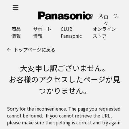
メ
イ
ロ
ン
グ
コ
商品
サポート
CLUB
オンライン
イ
ン
情報
情報
Panasonic
ストア
ン
テ
ン
トップページに戻る
ツ
に
ス
大変申し訳ございません。
キ
お客様のアクセスしたページが見
ッ
プ
つかりません。
Sorry for the inconvenience. The page you requested
cannot be found. If you cannot retrieve the URL,
please make sure the spelling is correct and try again.