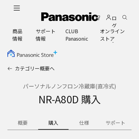
メ
イ
ロ
ン
グ
コ
商品
サポート
CLUB
オンライン
イ
ン
情報
情報
Panasonic
ストア
ン
テ
ン
ツ
に
カテゴリー概要へ
ス
キ
ッ
パーソナルノンフロン冷蔵庫(直冷式)
プ
NR-A80D 購入
概要
購入
仕様
サポート