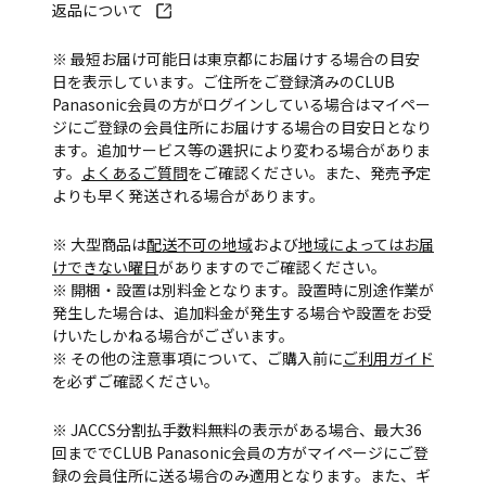
返品について
※ 最短お届け可能日は東京都にお届けする場合の目安
日を表示しています。ご住所をご登録済みのCLUB
Panasonic会員の方がログインしている場合はマイペー
ジにご登録の会員住所にお届けする場合の目安日となり
ます。追加サービス等の選択により変わる場合がありま
す。
よくあるご質問
をご確認ください。また、発売予定
よりも早く発送される場合があります。
※ 大型商品は
配送不可の地域
および
地域によってはお届
けできない曜日
がありますのでご確認ください。
※ 開梱・設置は別料金となります。設置時に別途作業が
発生した場合は、追加料金が発生する場合や設置をお受
けいたしかねる場合がございます。
※ その他の注意事項について、ご購入前に
ご利用ガイド
を必ずご確認ください。
※ JACCS分割払手数料無料の表示がある場合、最大36
回まででCLUB Panasonic会員の方がマイページにご登
録の会員住所に送る場合のみ適用となります。また、ギ