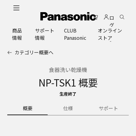
メ
イ
ロ
ン
グ
コ
商品
サポート
CLUB
オンライン
イ
ン
情報
情報
Panasonic
ストア
ン
テ
ン
カテゴリー概要へ
ツ
に
ス
食器洗い乾燥機
キ
NP-TSK1 概要
ッ
プ
生産終了
概要
仕様
サポート