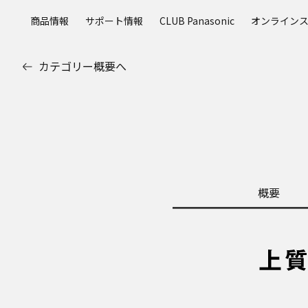
メ
商品情報
サポート情報
CLUB Panasonic
オンライン
イ
ン
コ
カテゴリー概要へ
ン
テ
ン
ツ
に
ス
キ
ッ
概要
プ