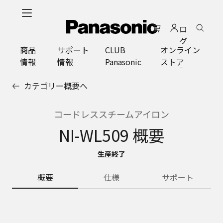
メ
イ
ロ
ン
グ
コ
商品
サポート
CLUB
オンライン
イ
ン
情報
情報
Panasonic
ストア
ン
テ
ン
カテゴリー概要へ
ツ
に
ス
コードレススチームアイロン
キ
NI-WL509 概要
ッ
プ
生産終了
概要
仕様
サポート