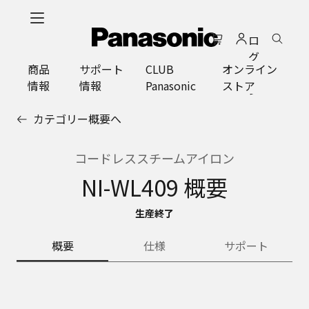
メ
イ
ロ
ン
グ
コ
商品
サポート
CLUB
オンライン
イ
ン
情報
情報
Panasonic
ストア
ン
テ
ン
カテゴリー概要へ
ツ
に
ス
コードレススチームアイロン
キ
NI-WL409 概要
ッ
プ
生産終了
概要
仕様
サポート