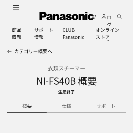
メ
イ
ロ
ン
グ
コ
商品
サポート
CLUB
オンライン
イ
ン
情報
情報
Panasonic
ストア
ン
テ
ン
カテゴリー概要へ
ツ
に
ス
衣類スチーマー
キ
NI-FS40B 概要
ッ
プ
生産終了
概要
仕様
サポート