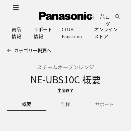
メ
イ
ロ
ン
グ
コ
商品
サポート
CLUB
オンライン
イ
ン
情報
情報
Panasonic
ストア
ン
テ
ン
カテゴリー概要へ
ツ
に
ス
スチームオーブンレンジ
キ
NE-UBS10C 概要
ッ
プ
生産終了
概要
仕様
サポート