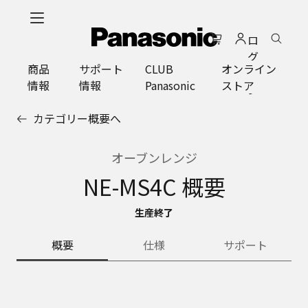
メ
イ
ロ
ン
グ
コ
商品
サポート
CLUB
オンライン
イ
ン
情報
情報
Panasonic
ストア
ン
テ
ン
カテゴリー概要へ
ツ
に
ス
オーブンレンジ
キ
NE-MS4C 概要
ッ
プ
生産終了
概要
仕様
サポート