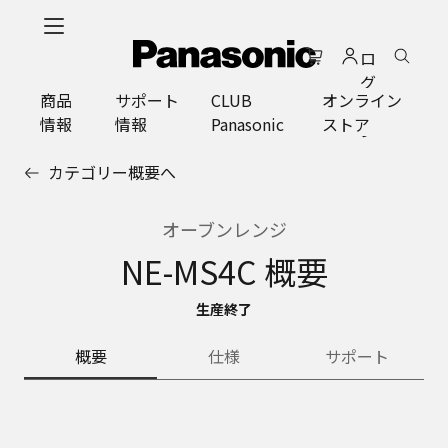
メ
イ
ロ
ン
グ
コ
商品
サポート
CLUB
オンライン
イ
ン
情報
情報
Panasonic
ストア
ン
テ
ン
カテゴリー概要へ
ツ
に
ス
オーブンレンジ
キ
NE-MS4C 概要
ッ
プ
生産終了
概要
仕様
サポート