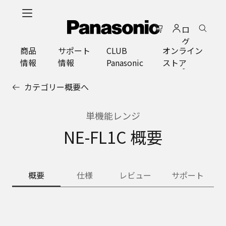
メ
イ
ロ
ン
グ
コ
商品
サポート
CLUB
オンライン
イ
ン
情報
情報
Panasonic
ストア
ン
テ
ン
カテゴリー概要へ
ツ
に
ス
単機能レンジ
キ
NE-FL1C 概要
ッ
プ
概要
仕様
レビュー
サポート