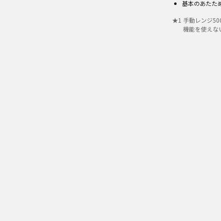
基本のあたた
★
1
手動レンジ50
機能を使えな
シェアす
※オープン価格商