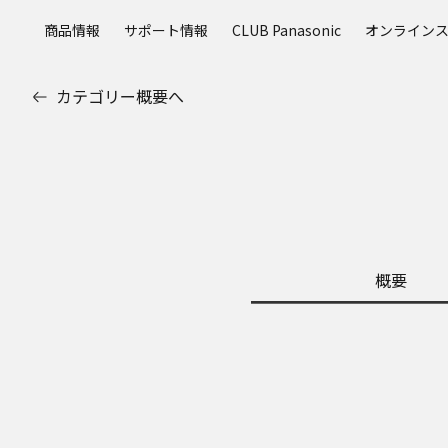
メ
商品情報
サポート情報
CLUB Panasonic
オンライン
イ
ン
コ
カテゴリー概要へ
ン
テ
ン
ツ
に
ス
キ
ッ
概要
プ