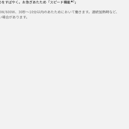
★1
めをすばやく。お急ぎあたため「スピード機能
」
0W/600W、30秒～10分以内のあたためにおいて働きます。連続加熱時など、
い場合があります。
る
品の価格は販売店にお問い合わせください。