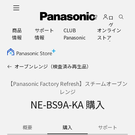
メ
イ
ロ
ン
グ
コ
商品
サポート
CLUB
オンライン
イ
ン
情報
情報
Panasonic
ストア
ン
テ
ン
ツ
に
オーブンレンジ（検査済み再生品）
ス
キ
ッ
【Panasonic Factory Refresh】スチームオーブン
プ
レンジ
NE-BS9A-KA 購入
概要
購入
サポート