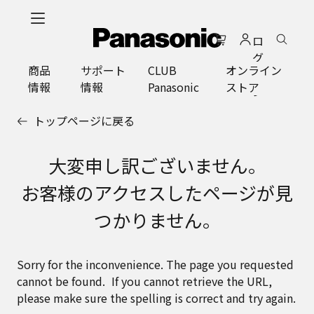
メ
イ
ロ
ン
グ
コ
商品
サポート
CLUB
オンライン
イ
ン
情報
情報
Panasonic
ストア
ン
テ
ン
トップページに戻る
ツ
に
ス
大変申し訳ございません。
キ
お客様のアクセスしたページが見
ッ
プ
つかりません。
Sorry for the inconvenience. The page you requested
cannot be found. If you cannot retrieve the URL,
please make sure the spelling is correct and try again.