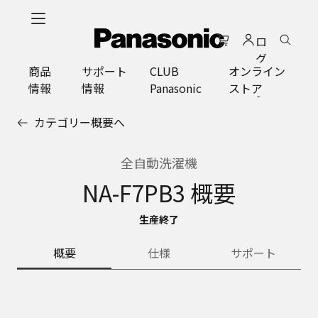
メ
イ
ロ
ン
グ
コ
商品
サポート
CLUB
オンライン
イ
ン
情報
情報
Panasonic
ストア
ン
テ
ン
カテゴリー概要へ
ツ
に
ス
全自動洗濯機
キ
NA-F7PB3 概要
ッ
プ
生産終了
概要
仕様
サポート