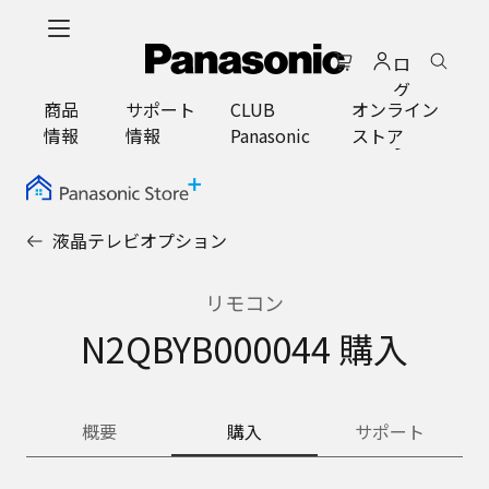
メ
イ
ロ
ン
グ
コ
商品
サポート
CLUB
オンライン
イ
ン
情報
情報
Panasonic
ストア
ン
テ
ン
ツ
に
液晶テレビオプション
ス
キ
ッ
リモコン
プ
N2QBYB000044 購入
概要
購入
サポート