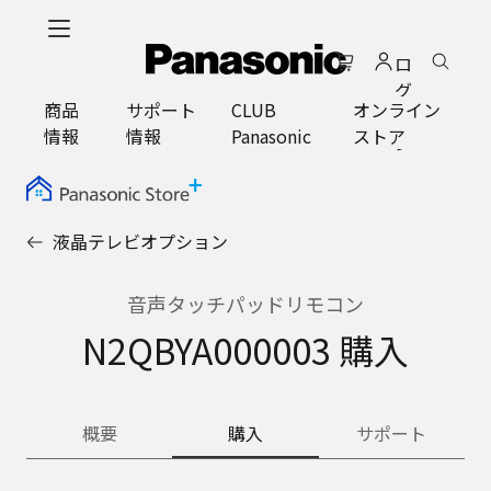
メ
イ
ロ
ン
グ
コ
商品
サポート
CLUB
オンライン
イ
ン
情報
情報
Panasonic
ストア
ン
テ
ン
ツ
に
液晶テレビオプション
ス
キ
ッ
音声タッチパッドリモコン
プ
N2QBYA000003 購入
概要
購入
サポート