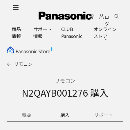
メ
イ
ロ
ン
グ
コ
商品
サポート
CLUB
オンライン
イ
ン
情報
情報
Panasonic
ストア
ン
テ
ン
ツ
に
リモコン
ス
キ
ッ
リモコン
プ
N2QAYB001276 購入
概要
購入
サポート