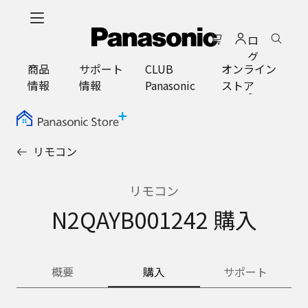
メ
イ
ロ
ン
グ
コ
商品
サポート
CLUB
オンライン
イ
ン
情報
情報
Panasonic
ストア
ン
テ
ン
ツ
に
リモコン
ス
キ
ッ
リモコン
プ
N2QAYB001242 購入
概要
購入
サポート