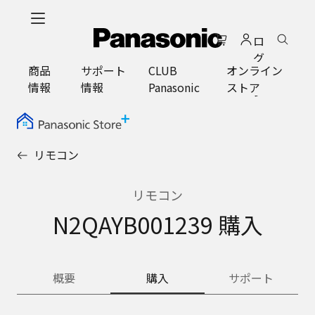
メ
イ
ロ
ン
グ
コ
商品
サポート
CLUB
オンライン
イ
ン
情報
情報
Panasonic
ストア
ン
テ
ン
ツ
に
リモコン
ス
キ
ッ
リモコン
プ
N2QAYB001239 購入
概要
購入
サポート