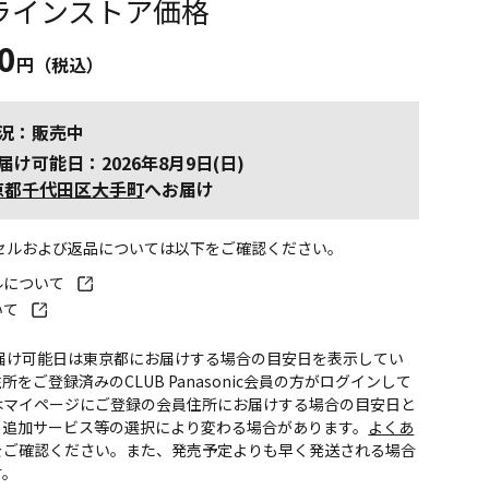
ラインストア価格
0
円（税込）
況：販売中
届け可能日：2026年8月9日(日)
京都千代田区大手町
へお届け
ンセルおよび返品については以下をご確認ください。
ルについて
いて
お届け可能日は東京都にお届けする場合の目安日を表示してい
所をご登録済みのCLUB Panasonic会員の方がログインして
はマイページにご登録の会員住所にお届けする場合の目安日と
。追加サービス等の選択により変わる場合があります。
よくあ
をご確認ください。また、発売予定よりも早く発送される場合
す。