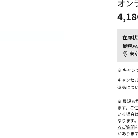
オン
4,18
在庫状
最短お
東
※ キャ
キャンセ
返品につ
※ 最短
ます。ご住
いる場合
なります
るご質問
がありま