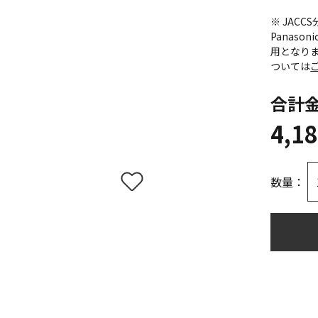
※ JAC
Panas
用となり
ついては
合計
4,1
数量：