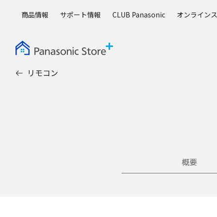
メ
商品情報
サポート情報
CLUB Panasonic
オンライン
イ
ン
コ
ン
テ
リモコン
ン
ツ
に
ス
キ
ッ
プ
概要