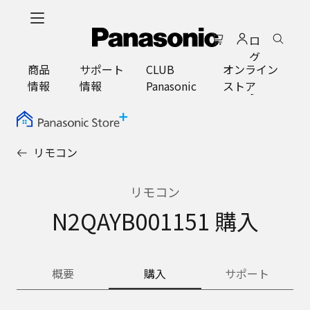
メ
イ
ロ
ン
グ
コ
商品
サポート
CLUB
オンライン
イ
ン
情報
情報
Panasonic
ストア
ン
テ
ン
ツ
に
リモコン
ス
キ
ッ
リモコン
プ
N2QAYB001151 購入
概要
購入
サポート