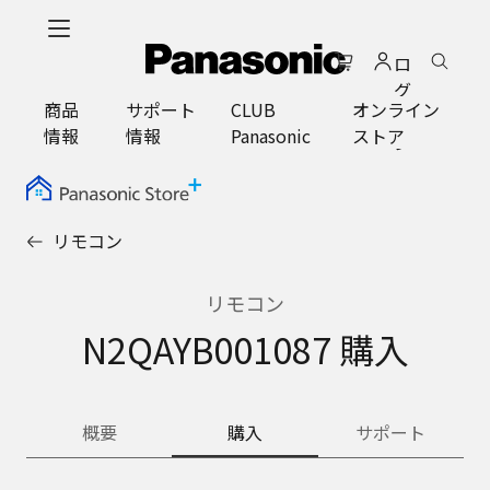
メ
イ
ロ
ン
グ
コ
商品
サポート
CLUB
オンライン
イ
ン
情報
情報
Panasonic
ストア
ン
テ
ン
ツ
に
リモコン
ス
キ
ッ
リモコン
プ
N2QAYB001087 購入
概要
購入
サポート