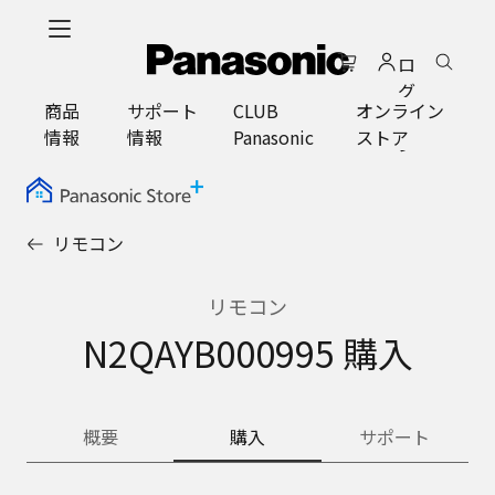
メ
イ
ロ
ン
グ
コ
商品
サポート
CLUB
オンライン
イ
ン
情報
情報
Panasonic
ストア
ン
テ
ン
ツ
に
リモコン
ス
キ
ッ
リモコン
プ
N2QAYB000995 購入
概要
購入
サポート