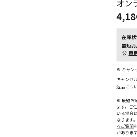
オン
4,18
在庫状
最短お
東
※ キャ
キャンセ
返品につ
※ 最短
ます。ご住
いる場合
なります
るご質問
がありま