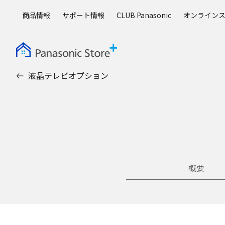
メ
商品情報
サポート情報
CLUB Panasonic
オンライン
イ
ン
コ
ン
テ
液晶テレビオプション
ン
ツ
に
ス
キ
ッ
プ
概要