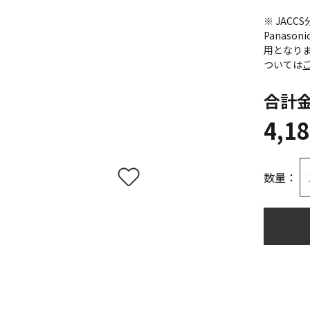
※ JAC
Panas
用となり
ついては
合計
4,1
数量：