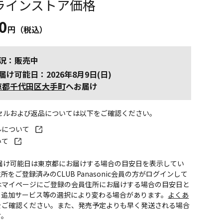
ラインストア価格
0
円（税込）
況：販売中
届け可能日：2026年8月9日(日)
京都千代田区大手町
へお届け
ンセルおよび返品については以下をご確認ください。
ルについて
いて
お届け可能日は東京都にお届けする場合の目安日を表示してい
所をご登録済みのCLUB Panasonic会員の方がログインして
はマイページにご登録の会員住所にお届けする場合の目安日と
。追加サービス等の選択により変わる場合があります。
よくあ
をご確認ください。また、発売予定よりも早く発送される場合
す。