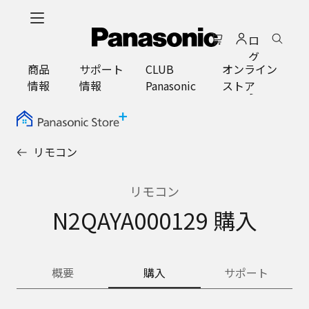
メ
イ
ロ
ン
グ
コ
商品
サポート
CLUB
オンライン
イ
ン
情報
情報
Panasonic
ストア
ン
テ
ン
ツ
に
リモコン
ス
キ
ッ
リモコン
プ
N2QAYA000129 購入
概要
購入
サポート