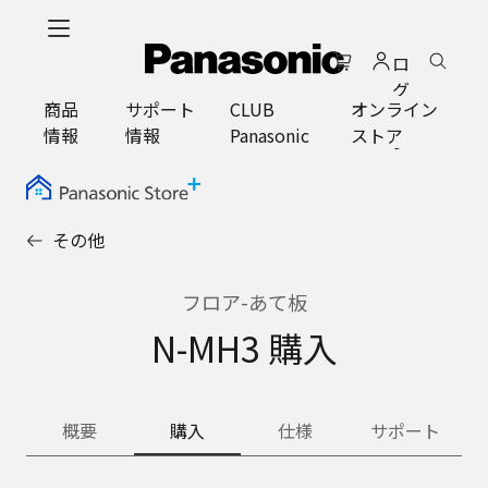
メ
イ
ロ
ン
グ
コ
商品
サポート
CLUB
オンライン
イ
ン
情報
情報
Panasonic
ストア
ン
テ
ン
ツ
に
その他
ス
キ
ッ
フロア-あて板
プ
N-MH3 購入
概要
購入
仕様
サポート