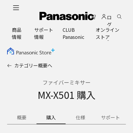
メ
イ
ロ
ン
グ
コ
商品
サポート
CLUB
オンライン
イ
ン
情報
情報
Panasonic
ストア
ン
テ
ン
ツ
に
カテゴリー概要へ
ス
キ
ッ
ファイバーミキサー
プ
MX-X501 購入
概要
購入
仕様
サポート