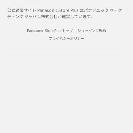
公式通販サイト Panasonic Store Plus はパナソニック マーケ
ティング ジャパン株式会社が運営しています。
Panasonic Store Plus トップ
ショッピング規約
プライバシーポリシー
Panasonic
ミキサー・ジューサー
商品一覧
MX-X301
購入
法人向け製品・ソリューション
グループ企業情報
CLUB Panasonic会員が使えるアプリ/サービス一覧
SNSアカウント一覧
サイトマップ
サイトのご利用にあたって
ウェブアクセシビリティ方針
個人情報保護方針