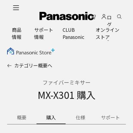
メ
イ
ロ
ン
グ
コ
商品
サポート
CLUB
オンライン
イ
ン
情報
情報
Panasonic
ストア
ン
テ
ン
ツ
に
カテゴリー概要へ
ス
キ
ッ
ファイバーミキサー
プ
MX-X301 購入
概要
購入
仕様
サポート